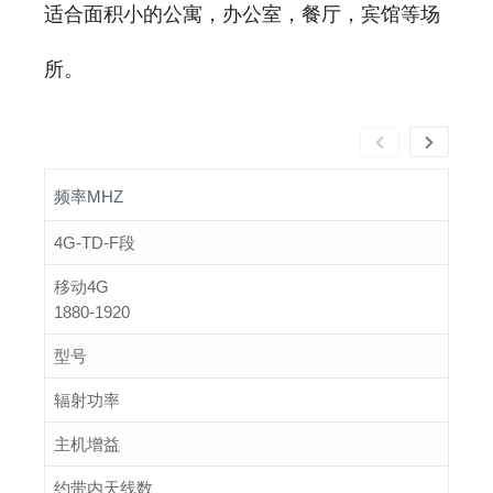
适合面积小的公寓，办公室，餐厅，宾馆等场
所。
频率MHZ
4G-TD-F段
移动4G
1880-1920
型号
辐射功率
主机增益
约带内天线数